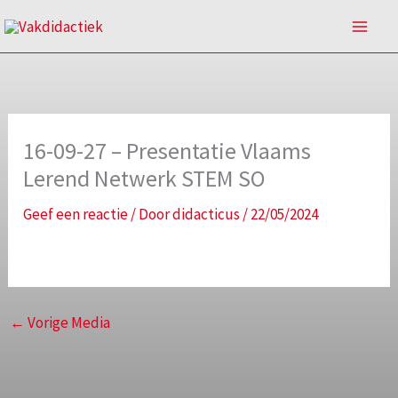
Spring
naar
de
inhoud
16-09-27 – Presentatie Vlaams
Lerend Netwerk STEM SO
Geef een reactie
/ Door
didacticus
/
22/05/2024
←
Vorige Media